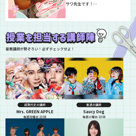
サワ先生です！…
豪華講師が勢ぞろい！必ずチェックせよ！
超現代史の講師
普通の講師
Mrs. GREEN APPLE
Saucy Dog
毎週月曜日 23:08
毎週火曜日 23:08