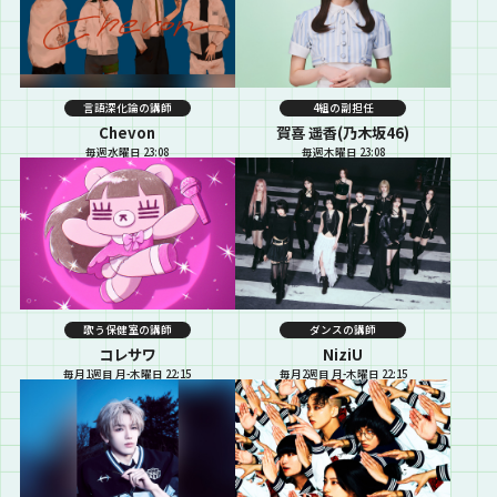
言語深化論の講師
4組の副担任
Chevon
賀喜 遥香(乃木坂46)
毎週水曜日 23:08
毎週木曜日 23:08
歌う保健室の講師
ダンスの講師
コレサワ
NiziU
毎月1週目 月-木曜日 22:15
毎月2週目 月-木曜日 22:15