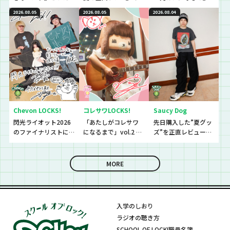
ば〜？『恋バナ』だ
ストアイテムと
初解禁！！！！！
2026.08.05
2026.08.05
2026.08.04
ぁぁぁ！！！今回は
は！？
生徒と、恋バナ逆
電！！！！
Chevon LOCKS!
コレサワLOCKS!
Saucy Dog
閃光ライオット2026
「あたしがコレサワ
先日購入した”夏グッ
のファイナリストに
になるまで」vol.2 開
ズ”を正直レビューし
思わず「なんであん
催！！
ていきました！
な上手いの？！」さ
らに今夜は『セット
MORE
リストNo.5』の授
業！
入学のしおり
ラジオの聴き方
SCHOOL OF LOCK!職員名簿