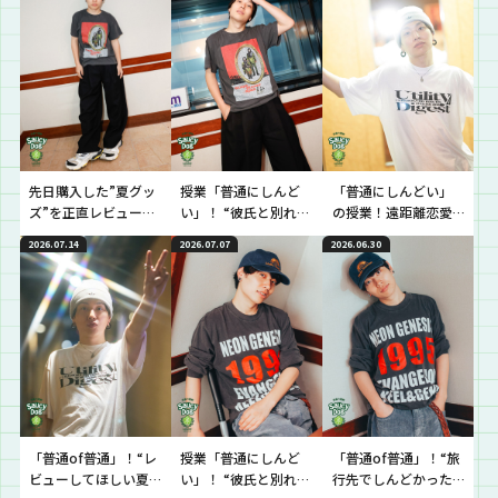
先日購入した”夏グッ
授業「普通にしんど
「普通にしんどい」
ズ”を正直レビューし
い」！ “彼氏と別れる
の授業！遠距離恋愛
ていきました！
か悩んでいてしんど
でモヤモヤしていて、
2026.07.14
2026.07.07
2026.06.30
い”という生徒に逆電
しんどい…という生徒
のに逆電
「普通of普通」！“レ
授業「普通にしんど
「普通of普通」！“旅
ビューしてほしい夏
い」！ “彼氏と別れる
行先でしんどかった