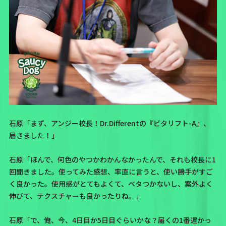
石原「まず、アンジー校長！Dr.Differentの『ビタリフト-A』、
届きました！」
石原「ほんで、何色のやつかわかんなかったんで、それも校長に1
回聞きました。使ってみた感想、率直に言うと、使い勝手がすご
く良かった。使用感がとてもよくて、ベタつかないし、案外よく
伸びて、テクスチャーも良かったりね。」
石原「で、俺、今、4日目か5日目ぐらいかな？届くの1番遅かっ