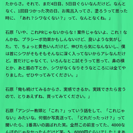
たからさ。それで、まだ4日目、5日目ぐらいなんだけど。なんと
なく、1回目つかった次の日、お風呂入ってさ、塗ろうって思った
時に、「あれ？シワなくない？」って、なんとなくね。」
石原「いや、これPRじゃないからな！案件じゃないよ、これ！な
んかね、プラシーボ効果かもしんないけど、良いような気がし
た。で、ちょっと黄色いんだけど、伸びたら気になんないし、僕
は首にシワがそもそもそんなに深く入ってないからアレなんだけ
ど。首だけじゃなくて、いろんなとこ試そうって思って、鼻の横
とか、あと脇の下とか、シワがなくなりそうなところには全てや
りました。ぜひやってみてください。」
石原「俺も続けてみるからさ、実感できるか。実践できたら言う
ので、とりあえずね、買ってみてください。」
石原「アンジー教頭と「これ？」っていう話をして、「これじゃ
ない」みたいな。何個か写真送って、「どれだったっけ？」って
聞いたら、1番高いの選ばれた笑。全然この前言ってた、4000な
んぼのじゃなかったんだけど笑。5、6000円ぐらいでした！まあ