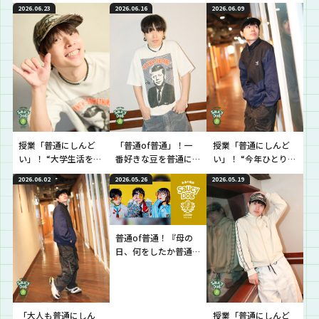
グッズ”を普通に教え
か悩んでいてしんど
こと”の普通を教え
2026.06.23
2026.06.16
2026.06.09
て！
い”という生徒に逆電
て！
授業「普通にしんど
「普通of普通」！一
授業「普通にしんど
い」！ “大学生活を頑
番好きな豆を普通に
い」！ “今年ひとり暮
張れなくてしんどい
教えて！
らしを始めるか 、年
2026.06.02
2026.05.26
2026.05.19
という”という生徒に
後にひとり暮らしを
逆電
始めるか、悩んでい
てしんどい”という生
徒に逆電
普通of普通！『母の
日、何をしたか普通
に教えて』！！
「大人も普通にしん
授業「普通にしんど