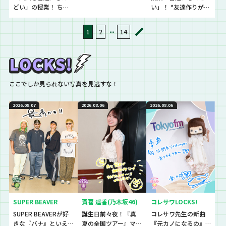
どい」の授業！ ちょ
い」！ “友達作りが苦
っとだけ先輩な大人
手でしんどいとい
生徒のしんどいに答
う”という生徒に逆電
・・・
1
2
14
えていきました
ここでしか見られない写真を見逃すな！
2026.08.07
2026.08.06
2026.08.06
SUPER BEAVER
賀喜 遥香(乃木坂46)
コレサワLOCKS!
SUPER BEAVERが好
誕生日前々夜！『真
コレサワ先生の新曲
きな『バナ』といえ
夏の全国ツアー』マ
『元カノになるの』