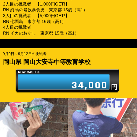
2人目の挑戦者 【1,000円GET!】
RN 終焉の暴飲暴食男 東京都 15歳（高1）
3人目の挑戦者 【5,000円GET!】
RN 七面鳥 東京都 16歳（高1）
4人目の挑戦者
RN イカのおすし 東京都 15歳（高1）
9月9日～9月12日の挑戦者
岡山県 岡山大安寺中等教育学校
34,000