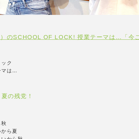
）のSCHOOL OF LOCK! 授業テーマは…「
ロック
ーマは…
！夏の残党！
ら秋
いから夏
しいから秋