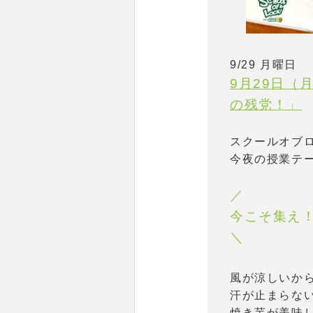
9/29 月曜日
9月29日（月
の残党！」
スクールオブ
今夜の授業テ
／
今こそ集え
＼
風が涼しいか
汗が止まらな
焼き芋が美味