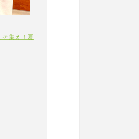
今こそ集え！夏