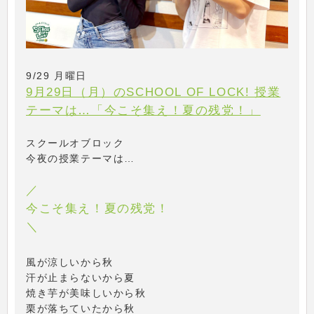
9/29 月曜日
9月29日（月）のSCHOOL OF LOCK! 授業
テーマは…「今こそ集え！夏の残党！」
スクールオブロック
今夜の授業テーマは…
／
今こそ集え！夏の残党！
＼
風が涼しいから秋
汗が止まらないから夏
焼き芋が美味しいから秋
栗が落ちていたから秋