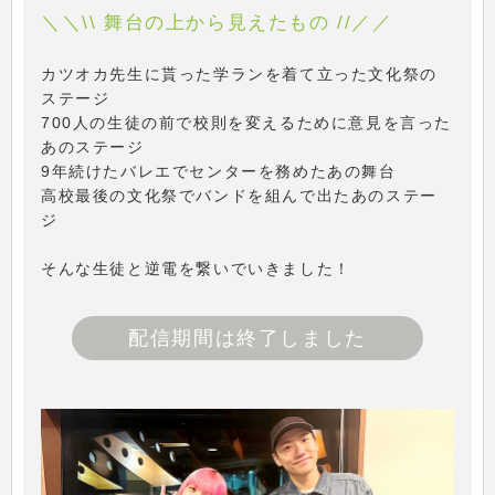
＼＼\\ 舞台の上から見えたもの //／／
カツオカ先生に貰った学ランを着て立った文化祭の
ステージ
700人の生徒の前で校則を変えるために意見を言った
あのステージ
9年続けたバレエでセンターを務めたあの舞台
高校最後の文化祭でバンドを組んで出たあのステー
ジ
そんな生徒と逆電を繋いでいきました！
配信期間は終了しました