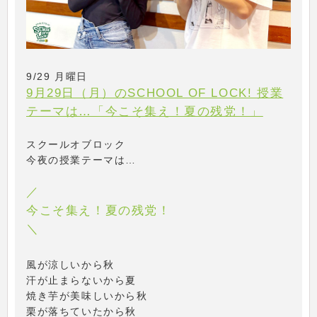
9/29 月曜日
9月29日（月）のSCHOOL OF LOCK! 授業
テーマは…「今こそ集え！夏の残党！」
スクールオブロック
今夜の授業テーマは…
／
今こそ集え！夏の残党！
＼
風が涼しいから秋
汗が止まらないから夏
焼き芋が美味しいから秋
栗が落ちていたから秋