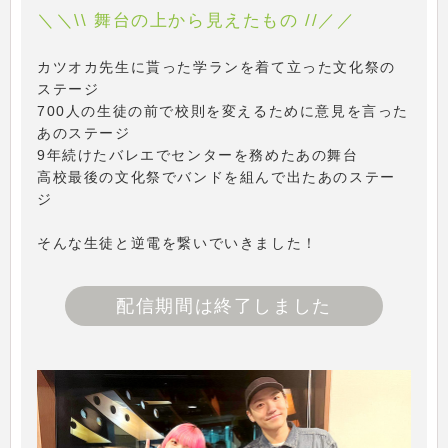
＼＼\\ 舞台の上から見えたもの //／／
カツオカ先生に貰った学ランを着て立った文化祭の
ステージ
700人の生徒の前で校則を変えるために意見を言った
あのステージ
9年続けたバレエでセンターを務めたあの舞台
高校最後の文化祭でバンドを組んで出たあのステー
ジ
そんな生徒と逆電を繋いでいきました！
配信期間は終了しました