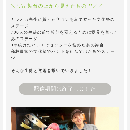
＼＼\\ 舞台の上から見えたもの //／／
カツオカ先生に貰った学ランを着て立った文化祭の
ステージ
700人の生徒の前で校則を変えるために意見を言った
あのステージ
9年続けたバレエでセンターを務めたあの舞台
高校最後の文化祭でバンドを組んで出たあのステー
ジ
そんな生徒と逆電を繋いでいきました！
配信期間は終了しました