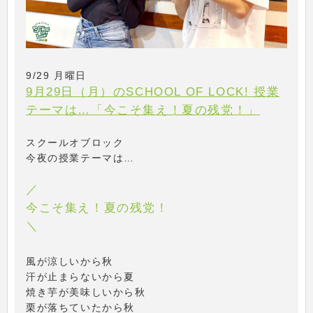
9/29 月曜日
9月29日（月）のSCHOOL OF LOCK! 授業
テーマは…「今こそ集え！夏の残党！」
スクールオブロック
今夜の授業テーマは…
／
今こそ集え！夏の残党！
＼
風が涼しいから秋
汗が止まらないから夏
焼き芋が美味しいから秋
栗が落ちていたから秋