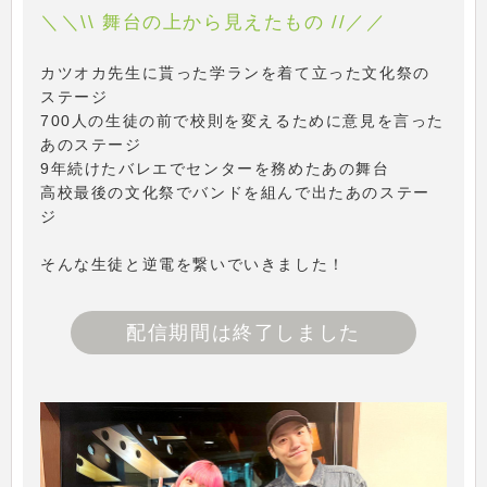
＼＼\\ 舞台の上から見えたもの //／／
カツオカ先生に貰った学ランを着て立った文化祭の
ステージ
700人の生徒の前で校則を変えるために意見を言った
あのステージ
9年続けたバレエでセンターを務めたあの舞台
高校最後の文化祭でバンドを組んで出たあのステー
ジ
そんな生徒と逆電を繋いでいきました！
配信期間は終了しました