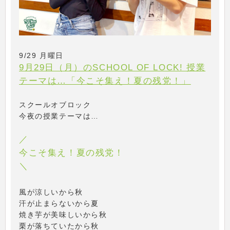
9/29 月曜日
9月29日（月）のSCHOOL OF LOCK! 授業
テーマは…「今こそ集え！夏の残党！」
スクールオブロック
今夜の授業テーマは…
／
今こそ集え！夏の残党！
＼
風が涼しいから秋
汗が止まらないから夏
焼き芋が美味しいから秋
栗が落ちていたから秋