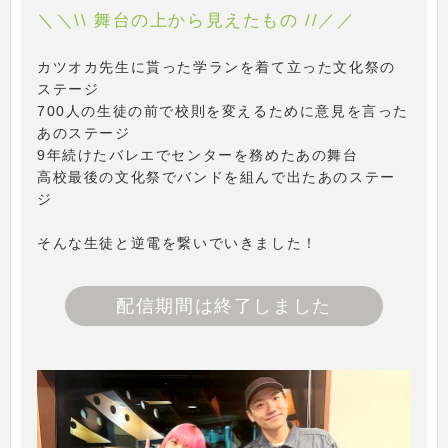
＼＼\\ 舞台の上から見えたもの //／／
カツオカ先生に貰った学ランを着て立った文化祭の
ステージ
700人の生徒の前で校則を変えるために意見を言った
あのステージ
9年続けたバレエでセンターを務めたあの舞台
高校最後の文化祭でバンドを組んで出たあのステー
ジ
そんな生徒と逆電を繋いでいきました！
配信期間は終了しました