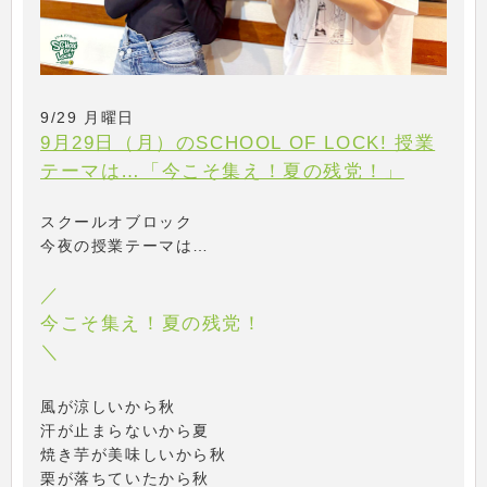
9/29 月曜日
9月29日（月）のSCHOOL OF LOCK! 授業
テーマは…「今こそ集え！夏の残党！」
スクールオブロック
今夜の授業テーマは…
／
今こそ集え！夏の残党！
＼
風が涼しいから秋
汗が止まらないから夏
焼き芋が美味しいから秋
栗が落ちていたから秋