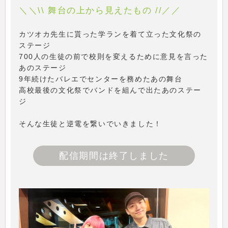
＼＼\\ 舞台の上から見えたもの //／／
カツオカ先生に貰った学ランを着て立った文化祭の
ステージ
700人の生徒の前で校則を変えるために意見を言った
あのステージ
9年続けたバレエでセンターを務めたあの舞台
高校最後の文化祭でバンドを組んで出たあのステー
ジ
そんな生徒と逆電を繋いでいきました！
配信期間は終了しました