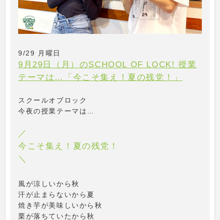
9/29 月曜日
9月29日（月）のSCHOOL OF LOCK! 授業
テーマは…「今こそ集え！夏の残党！」
スクールオブロック
今夜の授業テーマは…
／
今こそ集え！夏の残党！
＼
風が涼しいから秋
汗が止まらないから夏
焼き芋が美味しいから秋
栗が落ちていたから秋