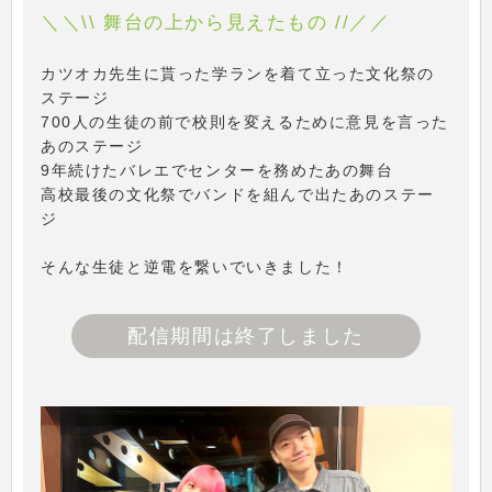
＼＼\\ 舞台の上から見えたもの //／／
カツオカ先生に貰った学ランを着て立った文化祭の
ステージ
700人の生徒の前で校則を変えるために意見を言った
あのステージ
9年続けたバレエでセンターを務めたあの舞台
高校最後の文化祭でバンドを組んで出たあのステー
ジ
そんな生徒と逆電を繋いでいきました！
配信期間は終了しました