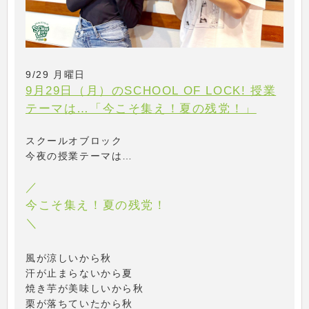
9/29 月曜日
9月29日（月）のSCHOOL OF LOCK! 授業
テーマは…「今こそ集え！夏の残党！」
スクールオブロック
今夜の授業テーマは…
／
今こそ集え！夏の残党！
＼
風が涼しいから秋
汗が止まらないから夏
焼き芋が美味しいから秋
栗が落ちていたから秋