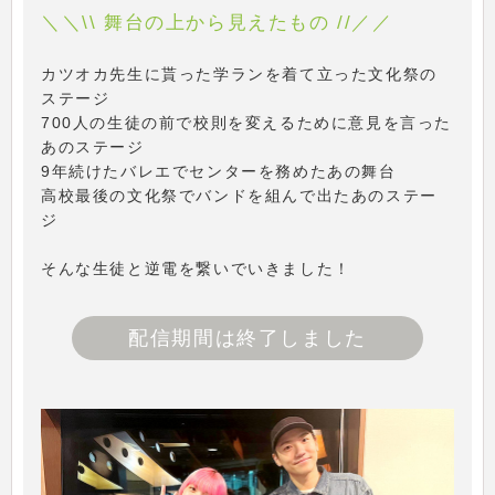
＼＼\\ 舞台の上から見えたもの //／／
カツオカ先生に貰った学ランを着て立った文化祭の
ステージ
700人の生徒の前で校則を変えるために意見を言った
あのステージ
9年続けたバレエでセンターを務めたあの舞台
高校最後の文化祭でバンドを組んで出たあのステー
ジ
そんな生徒と逆電を繋いでいきました！
配信期間は終了しました