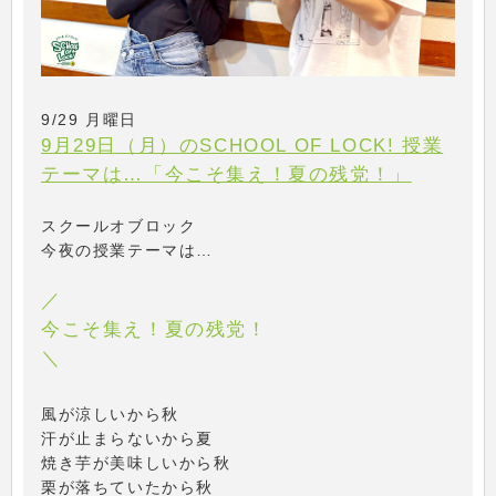
9/29 月曜日
9月29日（月）のSCHOOL OF LOCK! 授業
テーマは…「今こそ集え！夏の残党！」
スクールオブロック
今夜の授業テーマは…
／
今こそ集え！夏の残党！
＼
風が涼しいから秋
汗が止まらないから夏
焼き芋が美味しいから秋
栗が落ちていたから秋