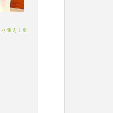
今こそ集え！夏