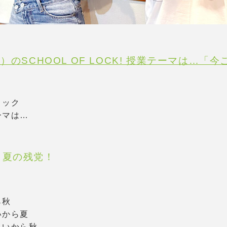
）のSCHOOL OF LOCK! 授業テーマは…「
ロック
ーマは…
！夏の残党！
ら秋
いから夏
しいから秋