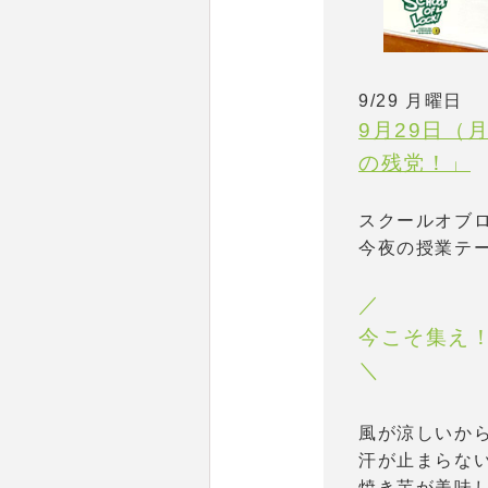
9/29 月曜日
9月29日（月
の残党！」
スクールオブ
今夜の授業テ
／
今こそ集え
＼
風が涼しいか
汗が止まらな
焼き芋が美味