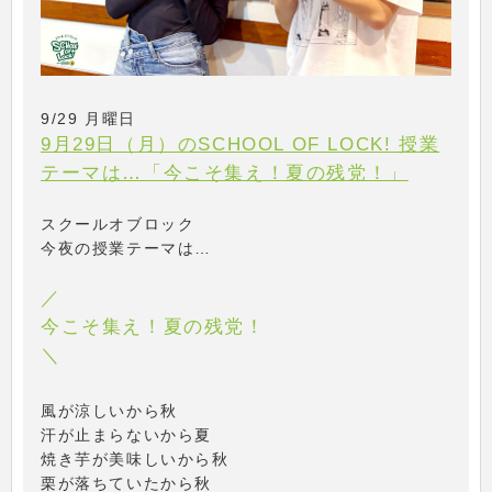
9/29 月曜日
9月29日（月）のSCHOOL OF LOCK! 授業
テーマは…「今こそ集え！夏の残党！」
スクールオブロック
今夜の授業テーマは…
／
今こそ集え！夏の残党！
＼
風が涼しいから秋
汗が止まらないから夏
焼き芋が美味しいから秋
栗が落ちていたから秋