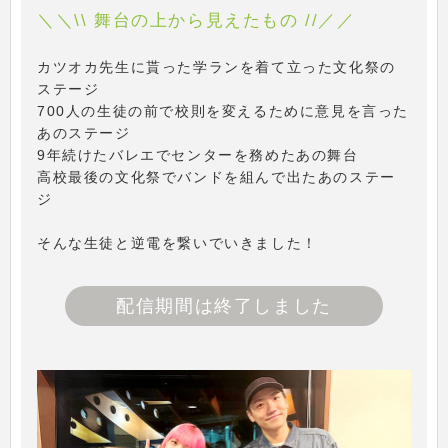
＼＼\\ 舞台の上から見えたもの //／／
カツオカ先生に貰った学ランを着て立った文化祭の
ステージ
700人の生徒の前で校則を変えるために意見を言った
あのステージ
9年続けたバレエでセンターを務めたあの舞台
高校最後の文化祭でバンドを組んで出たあのステー
ジ
そんな生徒と逆電を繋いでいきました！
配信期間は終了しました