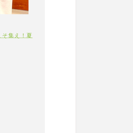
今こそ集え！夏