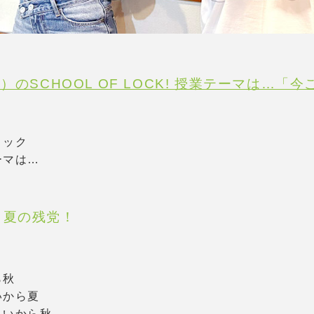
）のSCHOOL OF LOCK! 授業テーマは…「
ロック
ーマは…
！夏の残党！
ら秋
いから夏
しいから秋