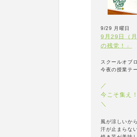
9/29 月曜日
9月29日（月
の残党！」
スクールオブ
今夜の授業テ
／
今こそ集え
＼
風が涼しいか
汗が止まらな
焼き芋が美味