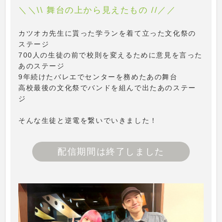
＼＼\\ 舞台の上から見えたもの //／／
カツオカ先生に貰った学ランを着て立った文化祭の
ステージ
700人の生徒の前で校則を変えるために意見を言った
あのステージ
9年続けたバレエでセンターを務めたあの舞台
高校最後の文化祭でバンドを組んで出たあのステー
ジ
そんな生徒と逆電を繋いでいきました！
配信期間は終了しました