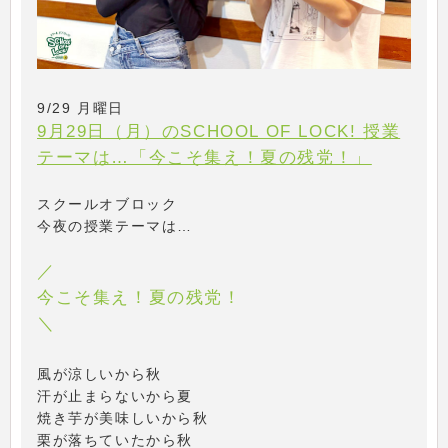
9/29 月曜日
9月29日（月）のSCHOOL OF LOCK! 授業
テーマは…「今こそ集え！夏の残党！」
スクールオブロック
今夜の授業テーマは…
／
今こそ集え！夏の残党！
＼
風が涼しいから秋
汗が止まらないから夏
焼き芋が美味しいから秋
栗が落ちていたから秋