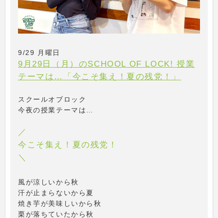
9/29 月曜日
9月29日（月）のSCHOOL OF LOCK! 授業
テーマは…「今こそ集え！夏の残党！」
スクールオブロック
今夜の授業テーマは…
／
今こそ集え！夏の残党！
＼
風が涼しいから秋
汗が止まらないから夏
焼き芋が美味しいから秋
栗が落ちていたから秋