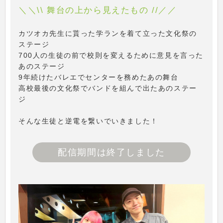
＼＼\\ 舞台の上から見えたもの //／／
カツオカ先生に貰った学ランを着て立った文化祭の
ステージ
700人の生徒の前で校則を変えるために意見を言った
あのステージ
9年続けたバレエでセンターを務めたあの舞台
高校最後の文化祭でバンドを組んで出たあのステー
ジ
そんな生徒と逆電を繋いでいきました！
配信期間は終了しました