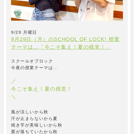
9/29 月曜日
9月29日（月）のSCHOOL OF LOCK! 授業
テーマは…「今こそ集え！夏の残党！」
スクールオブロック
今夜の授業テーマは…
／
今こそ集え！夏の残党！
＼
風が涼しいから秋
汗が止まらないから夏
焼き芋が美味しいから秋
栗が落ちていたから秋