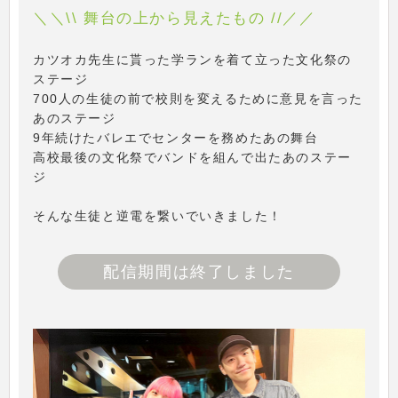
＼＼\\ 舞台の上から見えたもの //／／
カツオカ先生に貰った学ランを着て立った文化祭の
ステージ
700人の生徒の前で校則を変えるために意見を言った
あのステージ
9年続けたバレエでセンターを務めたあの舞台
高校最後の文化祭でバンドを組んで出たあのステー
ジ
そんな生徒と逆電を繋いでいきました！
配信期間は終了しました