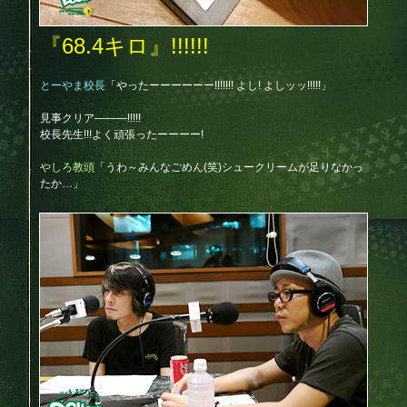
『68.4キロ』!!!!!!
とーやま校長
「やったーーーーーー!!!!!!! よし! よしッッ!!!!!」
見事クリア―――!!!!!
校長先生!!!よく頑張ったーーーー!
やしろ教頭
「うわ～みんなごめん(笑)シュークリームが足りなかっ
たか…」