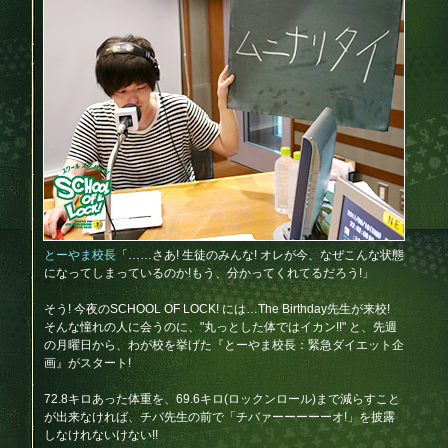
とーやま校長
「……さあ! 生徒のみんな! オレが今、なぜこんな状態
になってしまっているのか!もう、分かってくれてるだろう!」
そう! 今夜のSCHOOL OF LOCK! には…The Birthday先生が来校!
そんな憧れの人に会うのに、"丸っとした体ではイカン!!" と、先週
の月曜日から、わが校を挙げた『とーやま校長：緊急ダイエット企
画』がスタート!
72.8キロあった体重を、69.6キロ(ロックンロール)まで減らすこと
が出来なければ、チバ先生の前で「チバァーーーーーオ!」を披露
しなけれないけない!!