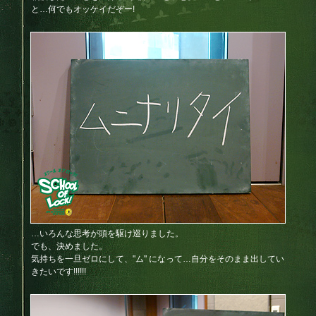
と…何でもオッケイだぞー!
…いろんな思考が頭を駆け巡りました。
でも、決めました。
気持ちを一旦ゼロにして、"ム" になって…自分をそのまま出してい
きたいです!!!!!!