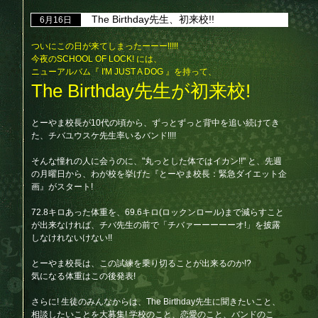
The Birthday先生、初来校!!
6月16日
ついにこの日が来てしまったーーー!!!!!
今夜のSCHOOL OF LOCK! には、
ニューアルバム『 I'M JUST A DOG 』を持って、
The Birthday先生が初来校!
とーやま校長が10代の頃から、ずっとずっと背中を追い続けてき
た、チバユウスケ先生率いるバンド!!!!
そんな憧れの人に会うのに、"丸っとした体ではイカン!!" と、先週
の月曜日から、わが校を挙げた『とーやま校長：緊急ダイエット企
画』がスタート!
72.8キロあった体重を、69.6キロ(ロックンロール)まで減らすこと
が出来なければ、チバ先生の前で「チバァーーーーーオ!」を披露
しなけれないけない!!
とーやま校長は、この試練を乗り切ることが出来るのか!?
気になる体重はこの後発表!
さらに! 生徒のみんなからは、The Birthday先生に聞きたいこと、
相談したいことを大募集! 学校のこと、恋愛のこと、バンドのこ