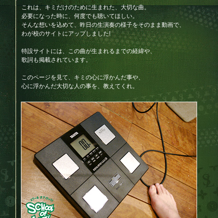
これは、キミだけのために生まれた、大切な曲。
必要になった時に、何度でも聴いてほしい。
そんな想いを込めて、昨日の生演奏の様子をそのまま動画で、
わが校のサイトにアップしました!
特設サイトには、この曲が生まれるまでの経緯や、
歌詞も掲載されています。
このページを見て、キミの心に浮かんだ事や、
心に浮かんだ大切な人の事を、教えてくれ。