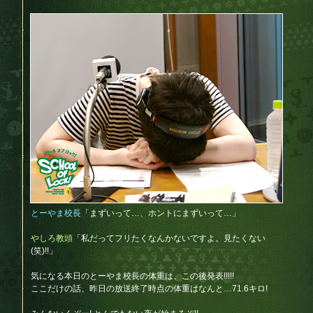
とーやま校長
「まずいって…、ホントにまずいって…」
やしろ教頭
「私だってフリたくなんかないですよ。見たくない
(笑)!!」
気になる本日のとーやま校長の体重は、この後発表!!!!!
ここだけの話、昨日の放送終了時点の体重はなんと…71.6キロ!