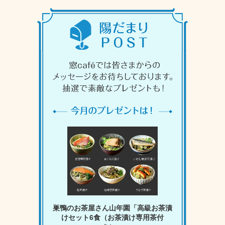
巣鴨のお茶屋さん山年園「高級お茶漬
けセット6食（お茶漬け専用茶付