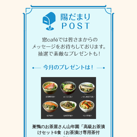
巣鴨のお茶屋さん山年園「高級お茶漬
けセット6食（お茶漬け専用茶付