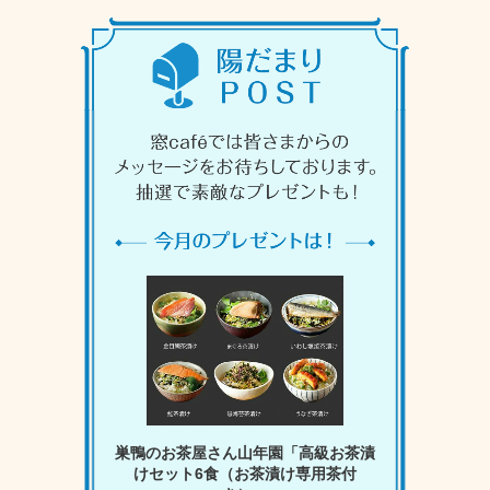
巣鴨のお茶屋さん山年園「高級お茶漬
けセット6食（お茶漬け専用茶付