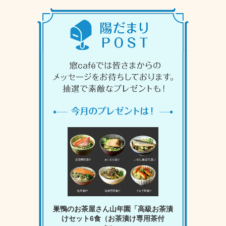
巣鴨のお茶屋さん山年園「高級お茶漬
けセット6食（お茶漬け専用茶付