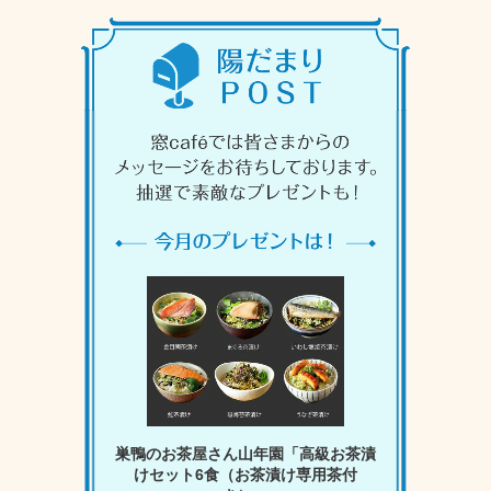
巣鴨のお茶屋さん山年園「高級お茶漬
けセット6食（お茶漬け専用茶付