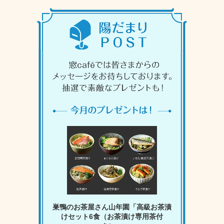
巣鴨のお茶屋さん山年園「高級お茶漬
けセット6食（お茶漬け専用茶付