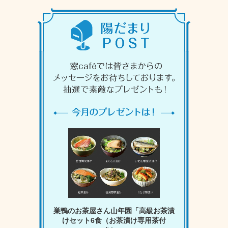
巣鴨のお茶屋さん山年園「高級お茶漬
けセット6食（お茶漬け専用茶付