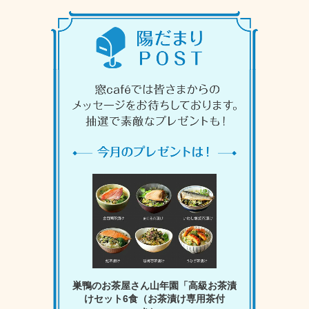
巣鴨のお茶屋さん山年園「高級お茶漬
けセット6食（お茶漬け専用茶付