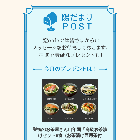
巣鴨のお茶屋さん山年園「高級お茶漬
けセット6食（お茶漬け専用茶付