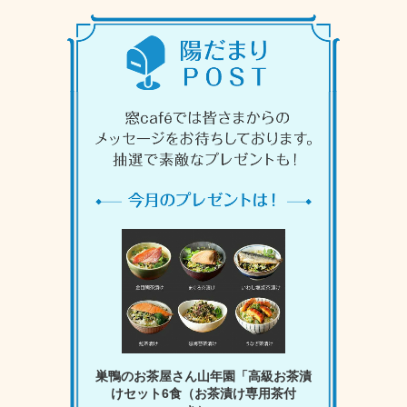
巣鴨のお茶屋さん山年園「高級お茶漬
けセット6食（お茶漬け専用茶付