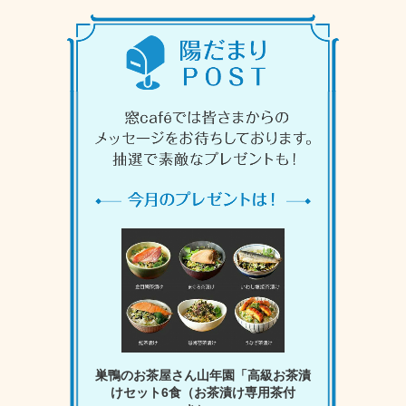
巣鴨のお茶屋さん山年園「高級お茶漬
けセット6食（お茶漬け専用茶付