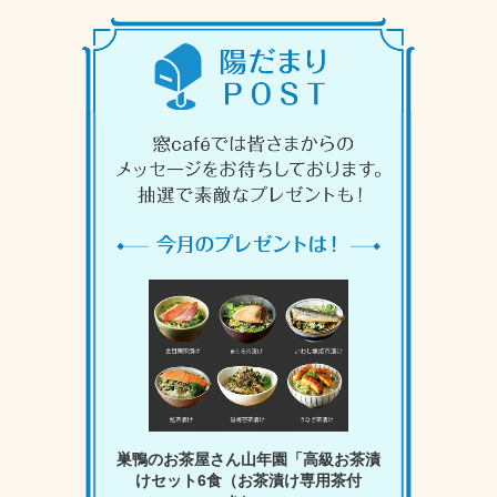
巣鴨のお茶屋さん山年園「高級お茶漬
けセット6食（お茶漬け専用茶付