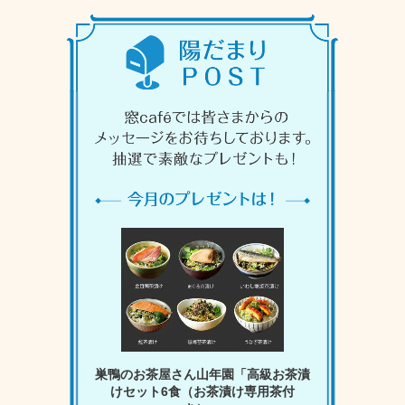
巣鴨のお茶屋さん山年園「高級お茶漬
けセット6食（お茶漬け専用茶付