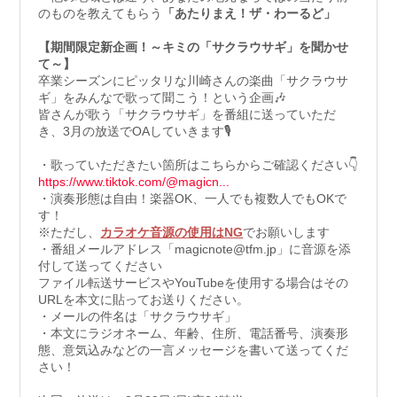
のものを教えてもらう
「あたりまえ！ザ・わーるど」
【期間限定新企画！～キミの「サクラウサギ」を聞かせ
て～
】
卒業シーズンにピッタリな川崎さんの楽曲「サクラウサ
ギ」をみんなで歌って聞こう！という企画🎶
皆さんが歌う「サクラウサギ」を番組に送っていただ
き、3月の放送でOAしていきます🎙
・歌っていただきたい箇所はこちらからご確認ください👇
https://www.tiktok.com/@magicn...
・演奏形態は自由！楽器OK、一人でも複数人でもOKで
す！
※ただし、
カラオケ音源の使用はNG
でお願いします
・番組メールアドレス「magicnote@tfm.jp」に音源を添
付して送ってください
ファイル転送サービスやYouTubeを使用する場合はその
URLを本文に貼ってお送りください。
・メールの件名は「サクラウサギ」
・
本文にラジオネーム、年齢、住所、電話番号、演奏形
態、意気込みなどの一言メッセージを書いて送ってくだ
さい！