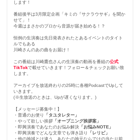
します！
番組後半は3月限定企画「キミの『サクラウサギ』を聞か
せて」！
今週はまさかのプロから音源が届き始める！？
恒例の生演奏は先日発表されたとあるイベントのタイト
ルでもある
川崎さんのあの曲をお届け！
この番組は川崎鷹也さんの生演奏の動画を番組の
公式
TikTok
で載せていきます！フォロー＆チェックお願い致
します。
アーカイブを放送終わりの25時に各種PodcastでUpして
いきます。
(※生放送のときは、Upが遅くなります。)
【メッセージ募集中！】
・普通のお便り
「タユタレター」
・やって欲しい挨拶
「オープニング挨拶案」
・即興演奏であなたのお悩み解決
「お悩みNOTE」
・即興演奏でどんな文章でも弾き語り
「レリビ」
・他の地域とは違う、あなたの地元ならではの当たり前