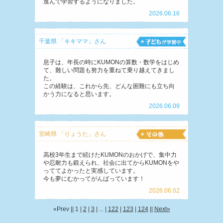
進んで学習するようになりました。
2026.06.16
千葉県 「キキママ」さん
息子は、年長の時にKUMONの算数・数学をはじめ
て、難しい問題も努力を重ねて乗り越えてきまし
た。
この経験は、これから先、どんな困難にも立ち向
かう力になると思います。
2026.06.09
宮崎県 「りょうた」さん
高校3年生まで続けたKUMONのおかげで、集中力
や忍耐力も鍛えられ、社会に出てからKUMONをや
っててよかったと実感しています。
今も夢にむかってがんばっています！
2026.06.02
«Prev ||
1
|
2
|
3
| ... |
122
|
123
|
124
||
Next»