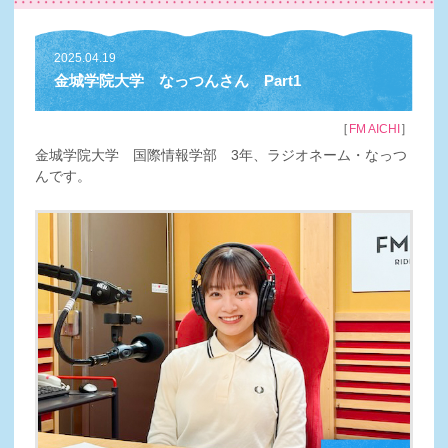
2025.04.19
金城学院大学 なっつんさん Part1
［
］
FM AICHI
金城学院大学 国際情報学部 3年、ラジオネーム・なっつ
んです。