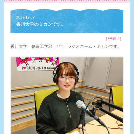
2023.12.09
香川大学のミカンです。
［
］
FM香川
香川大学 創造工学部 4年、ラジオネーム・ミカンです。