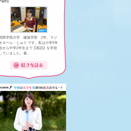
Part1
関西学院大学 建築学部 2年、ラジ
オネーム・じゅり です。私は小学5年
生から中学2年生まで【英語】を学習
していました。最...