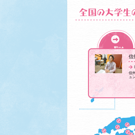
信
信
ュン