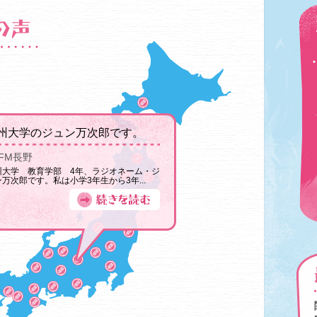
州大学のジュン万次郎です。
FM長野
州大学 教育学部 4年、ラジオネーム・ジ
万次郎です。私は小学3年生から3年...