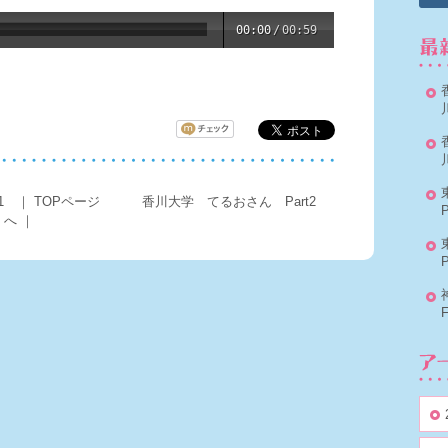
00:00
/
00:59
1
｜
TOPページ
香川大学 てるおさん Part2
P
へ
｜
P