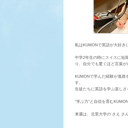
私はKUMONで英語が大好
中学2年生の時にスイスに短
り、自分でも驚くほど言葉が
KUMONで学んだ経験が進
す。
生徒たちに英語を学ぶ楽しさ
“学ぶ力”と自信を育むKUMO
来週は、北里大学の さえ さ