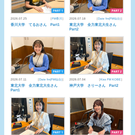
2026.07.25
［
FM香川
］
2026.07.18
［
Date fm(FM仙台)
］
香川大学 てるおさん Part1
東北大学 全力東北大生さん
Part2
2026.07.11
［
Date fm(FM仙台)
］
2026.07.04
［
Kiss FM KOBE
］
東北大学 全力東北大生さん
神戸大学 さりーさん Part2
Part1