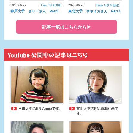
2026.06.27
［
Kiss FM KOBE
］
2026.06.20
［
Date fm(FM仙台)
］
神戸大学 さりーさん Part1
東北大学 サキイカさん Part2
記事一覧はこちらから▶
三重大学のRN Annieです。
富山大学のRN 緑地計画で
す。