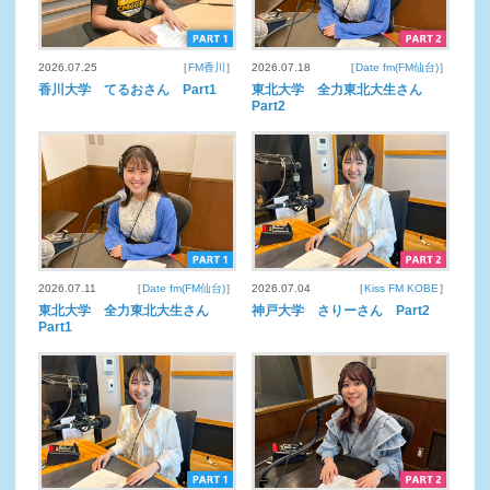
2026.07.25
［
FM香川
］
2026.07.18
［
Date fm(FM仙台)
］
香川大学 てるおさん Part1
東北大学 全力東北大生さん
Part2
2026.07.11
［
Date fm(FM仙台)
］
2026.07.04
［
Kiss FM KOBE
］
東北大学 全力東北大生さん
神戸大学 さりーさん Part2
Part1