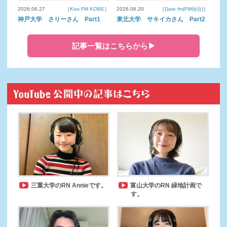
2026.06.27
［
Kiss FM KOBE
］
2026.06.20
［
Date fm(FM仙台)
］
神戸大学 さりーさん Part1
東北大学 サキイカさん Part2
記事一覧はこちらから▶
三重大学のRN Annieです。
富山大学のRN 緑地計画で
す。