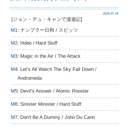
2026.07.18
[ジョン・デュ・キャンで漫遊記]
M1
: ナンプラー日和 / スピッツ
M2
: Hobo / Hard Stuff
M3
: Magic in the Air / The Attack
M4
: Let’s All Watch The Sky Fall Down /
Andromeda
M5
: Devil's Answer / Atomic Rooster
M6
: Sinister Minister / Hard Stuff
M7
: Don't Be A Dummy / John Du Cann