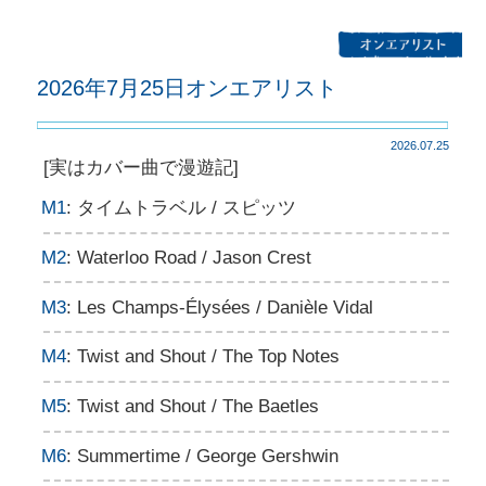
2026年7月25日オンエアリスト
2026.07.25
[実はカバー曲で漫遊記]
M1
: タイムトラベル / スピッツ
M2
: Waterloo Road / Jason Crest
M3
: Les Champs-Élysées / Danièle Vidal
M4
: Twist and Shout / The Top Notes
M5
: Twist and Shout / The Baetles
M6
: Summertime / George Gershwin