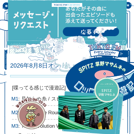
2026年8月8日オンエアリスト
2026.08.08
[喋ってる感じで漫遊記]
M1
: 見知らぬ糸 / スピッツ
M2
: Love Come Round / The Blue Aeroplanes
M3
: The Revolution Will Not Be Televised / Gil