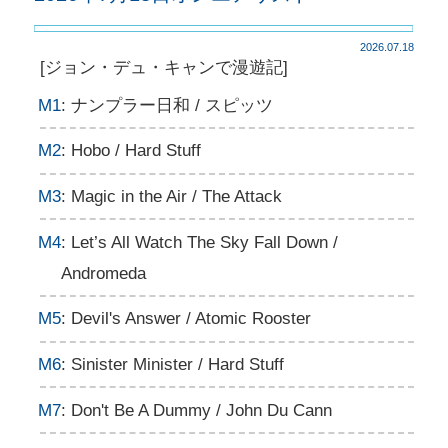
2026.07.18
[ジョン・デュ・キャンで漫遊記]
M1
: ナンプラー日和 / スピッツ
M2
: Hobo / Hard Stuff
M3
: Magic in the Air / The Attack
M4
: Let’s All Watch The Sky Fall Down /
Andromeda
M5
: Devil's Answer / Atomic Rooster
M6
: Sinister Minister / Hard Stuff
M7
: Don't Be A Dummy / John Du Cann