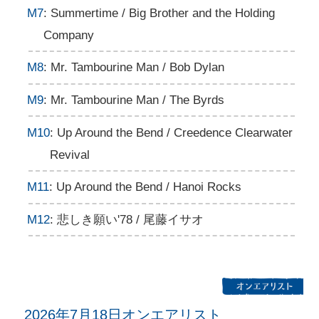
M7
: Summertime / Big Brother and the Holding
Company
M8
: Mr. Tambourine Man / Bob Dylan
M9
: Mr. Tambourine Man / The Byrds
M10
: Up Around the Bend / Creedence Clearwater
Revival
M11
: Up Around the Bend / Hanoi Rocks
M12
: 悲しき願い'78 / 尾藤イサオ
2026年7月18日オンエアリスト