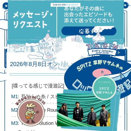
2026年8月8日オンエアリスト
2026.08.08
[喋ってる感じで漫遊記]
M1
: 見知らぬ糸 / スピッツ
M2
: Love Come Round / The Blue Aeroplanes
M3
: The Revolution Will Not Be Televised / Gil