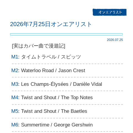
2026年7月25日オンエアリスト
2026.07.25
[実はカバー曲で漫遊記]
M1
: タイムトラベル / スピッツ
M2
: Waterloo Road / Jason Crest
M3
: Les Champs-Élysées / Danièle Vidal
M4
: Twist and Shout / The Top Notes
M5
: Twist and Shout / The Baetles
M6
: Summertime / George Gershwin