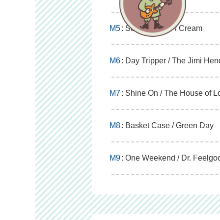
M5
: Strange Brew / Cream
M6
: Day Tripper / The Jimi He
M7
: Shine On / The House of L
M8
: Basket Case / Green Day
M9
: One Weekend / Dr. Feelgo