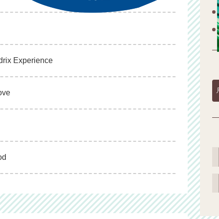
ndrix Experience
ove
od