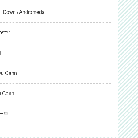
all Down / Andromeda
oster
f
 Du Cann
Du Cann
江千里