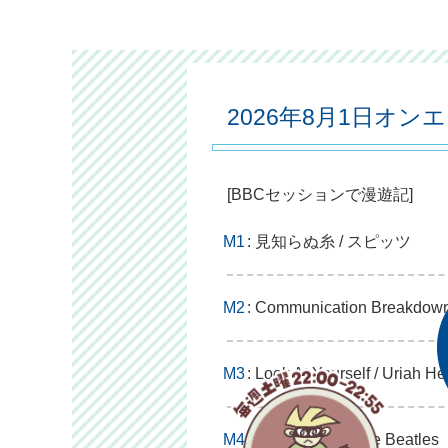
2026年8月1日オン
[BBCセッションで漫遊記]
M1
: 見知らぬ糸 / スピッツ
M2
: Communication Breakdown
M3
: Look At Yourself / Uriah H
M4
: Love Me Do / The Beatles