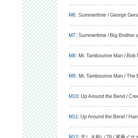
M6
: Summertime / George Ger
M7
: Summertime / Big Brother
M8
: Mr. Tambourine Man / Bob
M9
: Mr. Tambourine Man / The 
M10
: Up Around the Bend / Cr
M11
: Up Around the Bend / Ha
M12
: 悲しき願い'78 / 尾藤イサ