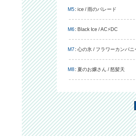
M5
: ice / 雨のパレード
M6
: Black Ice / AC⚡DC
M7
: 心の氷 / フラワーカンパ
M8
: 夏のお嬢さん / 怒髪天