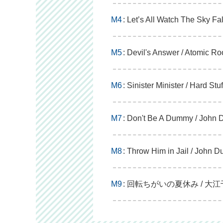
M4
: Let’s All Watch The Sky F
M5
: Devil's Answer / Atomic Ro
M6
: Sinister Minister / Hard Stuf
M7
: Don't Be A Dummy / John
M8
: Throw Him in Jail / John 
M9
: 回転ちがいの夏休み / 大