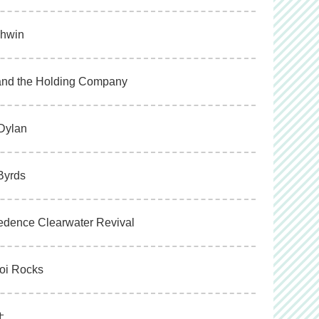
shwin
 and the Holding Company
 Dylan
Byrds
eedence Clearwater Revival
noi Rocks
オ