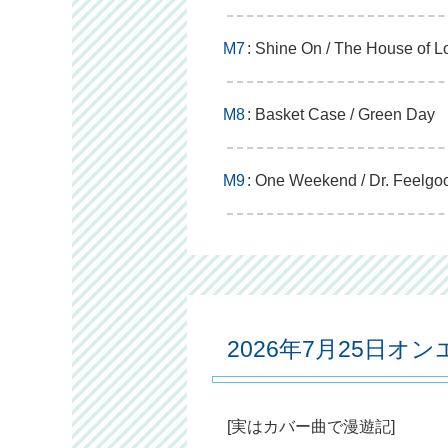
M7
: Shine On / The House of L
M8
: Basket Case / Green Day
M9
: One Weekend / Dr. Feelgo
2026年7月25日オ
[実はカバー曲で漫遊記]