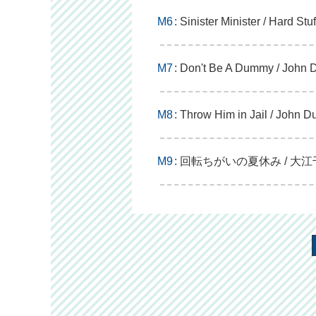
M6
: Sinister Minister / Hard Stuf
M7
: Don't Be A Dummy / John
M8
: Throw Him in Jail / John 
M9
: 回転ちがいの夏休み / 大