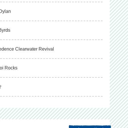
 Dylan
Byrds
eedence Clearwater Revival
noi Rocks
オ