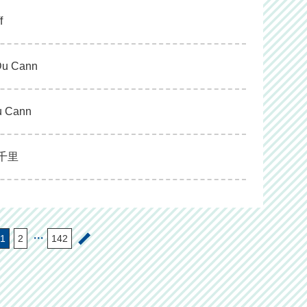
f
 Du Cann
Du Cann
江千里
・・・
1
2
142