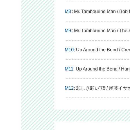
M8
: Mr. Tambourine Man / Bob
M9
: Mr. Tambourine Man / The 
M10
: Up Around the Bend / Cr
M11
: Up Around the Bend / Ha
M12
: 悲しき願い'78 / 尾藤イサ