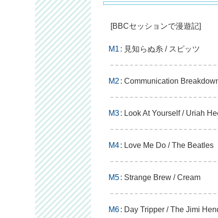
[BBCセッションで漫遊記]
M1
: 見知らぬ糸 / スピッツ
M2
: Communication Breakdown
M3
: Look At Yourself / Uriah H
M4
: Love Me Do / The Beatles
M5
: Strange Brew / Cream
M6
: Day Tripper / The Jimi He