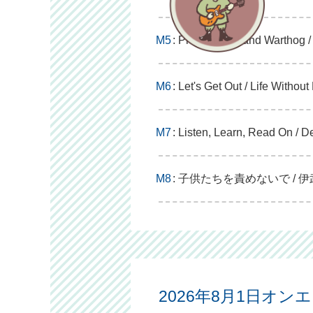
M5
: Pressed Rat and Warthog 
M6
: Let's Get Out / Life Without
M7
: Listen, Learn, Read On / 
M8
: 子供たちを責めないで / 
2026年8月1日オン