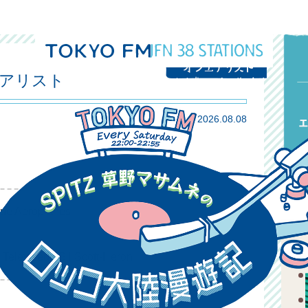
エアリスト
2026.08.08
lue Aeroplanes
 Televised / Gil Scott-Heron