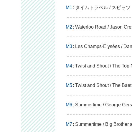
M1
: タイムトラベル / スピッツ
M2
: Waterloo Road / Jason Cre
M3
: Les Champs-Élysées / Dan
M4
: Twist and Shout / The Top
M5
: Twist and Shout / The Baet
M6
: Summertime / George Ger
M7
: Summertime / Big Brother