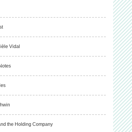
st
ièle Vidal
 Notes
les
shwin
 and the Holding Company