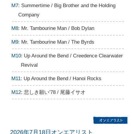
M7
: Summertime / Big Brother and the Holding
Company
M8
: Mr. Tambourine Man / Bob Dylan
M9
: Mr. Tambourine Man / The Byrds
M10
: Up Around the Bend / Creedence Clearwater
Revival
M11
: Up Around the Bend / Hanoi Rocks
M12
: 悲しき願い'78 / 尾藤イサオ
2026年7月18日オンエアリスト