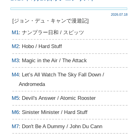
2026.07.18
[ジョン・デュ・キャンで漫遊記]
M1
: ナンプラー日和 / スピッツ
M2
: Hobo / Hard Stuff
M3
: Magic in the Air / The Attack
M4
: Let’s All Watch The Sky Fall Down /
Andromeda
M5
: Devil's Answer / Atomic Rooster
M6
: Sinister Minister / Hard Stuff
M7
: Don't Be A Dummy / John Du Cann