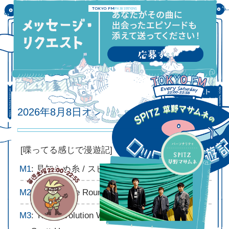
2026年8月8日オンエアリスト
2026.08.08
[喋ってる感じで漫遊記]
M1
: 見知らぬ糸 / スピッツ
M2
: Love Come Round / The Blue Aeroplanes
M3
: The Revolution Will Not Be Televised / Gil