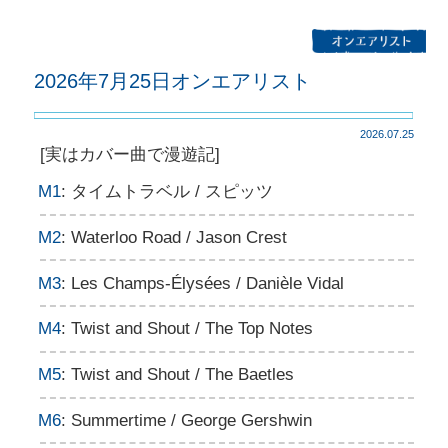
2026年7月25日オンエアリスト
2026.07.25
[実はカバー曲で漫遊記]
M1
: タイムトラベル / スピッツ
M2
: Waterloo Road / Jason Crest
M3
: Les Champs-Élysées / Danièle Vidal
M4
: Twist and Shout / The Top Notes
M5
: Twist and Shout / The Baetles
M6
: Summertime / George Gershwin