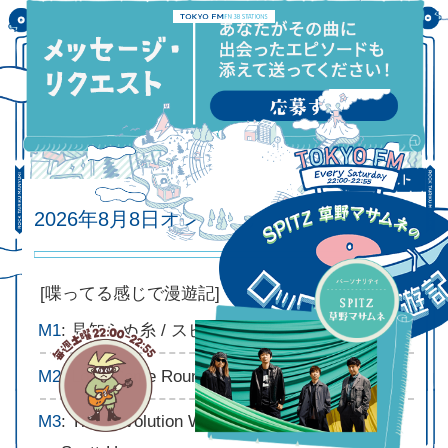
2026年8月8日オンエアリスト
2026.08.08
[喋ってる感じで漫遊記]
M1
: 見知らぬ糸 / スピッツ
M2
: Love Come Round / The Blue Aeroplanes
M3
: The Revolution Will Not Be Televised / Gil