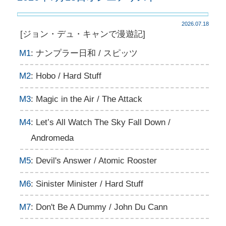
2026.07.18
[ジョン・デュ・キャンで漫遊記]
M1
: ナンプラー日和 / スピッツ
M2
: Hobo / Hard Stuff
M3
: Magic in the Air / The Attack
M4
: Let’s All Watch The Sky Fall Down /
Andromeda
M5
: Devil's Answer / Atomic Rooster
M6
: Sinister Minister / Hard Stuff
M7
: Don't Be A Dummy / John Du Cann