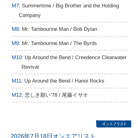
M7
: Summertime / Big Brother and the Holding
Company
M8
: Mr. Tambourine Man / Bob Dylan
M9
: Mr. Tambourine Man / The Byrds
M10
: Up Around the Bend / Creedence Clearwater
Revival
M11
: Up Around the Bend / Hanoi Rocks
M12
: 悲しき願い'78 / 尾藤イサオ
2026年7月18日オンエアリスト