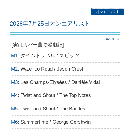
2026年7月25日オンエアリスト
2026.07.25
[実はカバー曲で漫遊記]
M1
: タイムトラベル / スピッツ
M2
: Waterloo Road / Jason Crest
M3
: Les Champs-Élysées / Danièle Vidal
M4
: Twist and Shout / The Top Notes
M5
: Twist and Shout / The Baetles
M6
: Summertime / George Gershwin