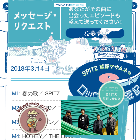
2018年3月4日 オンエアリスト
2018.03.04
M1
: 春の歌／ SPITZ
M2
: BLACKBIRD／ THE BEATLES
M3
: バンドワゴン／ くるり
M4
: HO HEY／ THE LUMINEERS