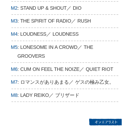
M2
: STAND UP & SHOUT／ DIO
M3
: THE SPIRIT OF RADIO／ RUSH
M4
: LOUDNESS／ LOUDNESS
M5
: LONESOME IN A CROWD／ THE
GROOVERS
M6
: CUM ON FEEL THE NOIZE／ QUIET RIOT
M7
: ロマンスがありあまる／ ゲスの極み乙女。
M8
: LADY REIKO／ ブリザード