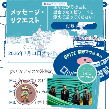
2026年7月11日オンエアリスト
2026.07.11
[氷とかアイスで漫遊記]
M1
: 冷たい頬 / スピッツ
M2
: Cold as Ice / Foreigner
M3
: 氷の世界 / 井上陽水