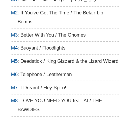
M2
: If You've Got The Time / The Belair Lip
Bombs
M3
: Better With You / The Gnomes
M4
: Buoyant / Floodlights
M5
: Deadstick / King Gizzard & the Lizard Wizard
M6
: Telephone / Leatherman
M7
: I Dreamt / Hey Spiro!
M8
: LOVE YOU NEED YOU feat. AI / THE
BAWDIES