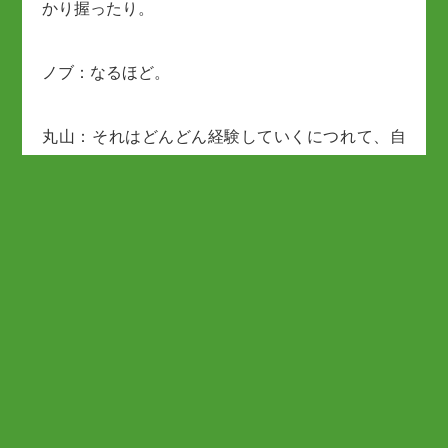
かり握ったり。
ノブ：なるほど。
丸山：それはどんどん経験していくにつれて、自
分でもっとアレンジしていかなくちゃいけない。
でも、ベースをしっかりと作る。ゴルフで大事な
ところは、コックピット。戻って修正するところ
が大事。
ノブ：うわぁ～。めっちゃ大事ですね。
丸山：ここからまた戻る。原点がしっかりないと
上手くならない。（コースに）行って調子悪かっ