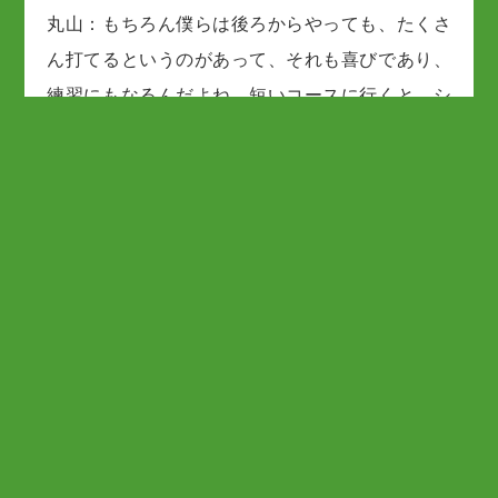
丸山：もちろん僕らは後ろからやっても、たくさ
ん打てるというのがあって、それも喜びであり、
練習にもなるんだよね。短いコースに行くと、シ
ョートアイアンしか打たないから、バランスよく
14本打ちたいなと思うと、ちょっと後ろからやっ
たほうが面白いというのもあってやっているんだ
けどね。僕も、到底スコアなんて出ませんよ。
遠藤：そんなことないですよ。
丸山：本当、本当。7,000～7,200ヤードぐらいの
ところに行くと、パープレーで回ってきたら“めち
ゃくちゃいいゴルフしたな”って。それもほとんど
拾っているからね。まともにセカンド（ショッ