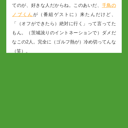
てのが、好きな人だからね。このあいだ、
千鳥の
ノブくん
が（番組ゲストに）来たんだけど、
「（オフができたら）絶対に行く」って言ってた
もん。（茨城訛りのイントネーションで）ダメだ
なこの2人。完全に（ゴルフ熱が）冷め切ってんな
（笑）。
石田：上手くなりたいなって願望はあるんですけ
ど。
竹内：サンドさんのマネージャーのあんまり良く
なくて。
丸山：ハハハハハ！